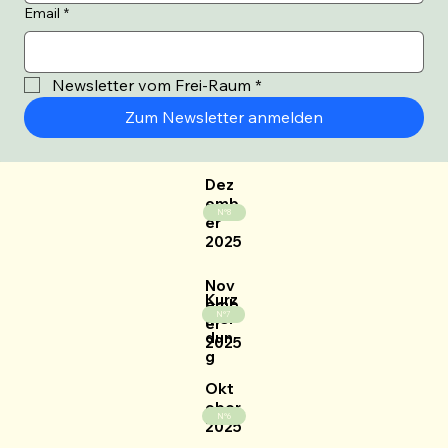
Email
*
Newsletter vom Frei-Raum
*
Zum Newsletter anmelden
Dez
emb
N°8
er
2025
Nov
Kurz
emb
mel
N°7
er
dun
2025
g
Okt
ober
N°6
2025